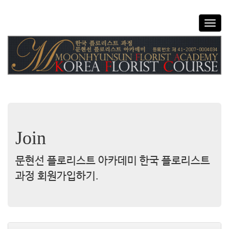
T
o
g
g
l
e
n
a
v
i
g
Join
a
t
i
문현선 플로리스트 아카데미 한국 플로리스트
o
과정 회원가입하기.
n